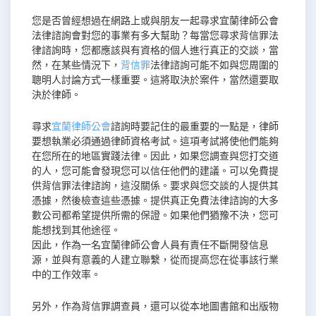
您是否曾經想過在網路上或與朋友一起尋求宜蘭律師公會
法律諮詢會對您的事業有多大幫助？每當您尋求背信罪法
律諮詢時，您都應該與有資格的個人進行真正的交談，當
然，在某些情況下，
背信罪
法律諮詢可能不如與您周圍的
聰明人討論方式一樣重要。這將取決於案件，當然還要取
決於律師。
尋求
宜蘭律師公會
諮詢時要記住的最重要的一點是，律師
要想執業必須通過律師資格考試。這項考試將使他們能夠
在您所在的地區實踐法律。因此，如果您調查與您打交道
的人，您可能會發現您可以信任他們的建議。可以免費提
供背信罪法律諮詢，這沒關係。要求與您交談的人提供其
憑據，然後檢查這些憑據。提供真正免費法律諮詢的大多
數公司都希望提供所需的保證。如果他們猶豫不決，您可
能想找到其他途徑。
因此，作為一名宜蘭律師公會人員有責任不斷開發信息
源，並與有意義的人建立聯繫，從而提高您在從事該行業
中的工作效率。
另外，作為背信罪調查員，還可以從本地圖書館和出版物