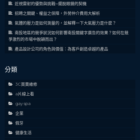
近視雷射的優勢與挑戰─擺脫眼鏡的契機
招聘之關鍵、權益之保障，外勞仲介費用大解析
氣體的壓力是如何測量的，並解釋一下大氣壓力是什麼？
南投地區的競爭狀況如何影響南投關鍵字廣告的效果？如何在競
爭激烈的市場中脫穎而出？
產品設計公司的角色與價值：為客戶創造卓越的產品
分類
3C買賣維修
a片線上看
gay spa
企業
假牙
健康生活