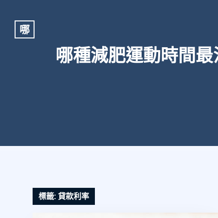
哪
哪種減肥運動時間最
標籤:
貸款利率