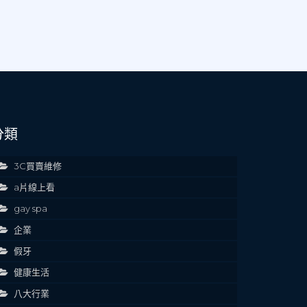
分類
3C買賣維修
a片線上看
gay spa
企業
假牙
健康生活
八大行業