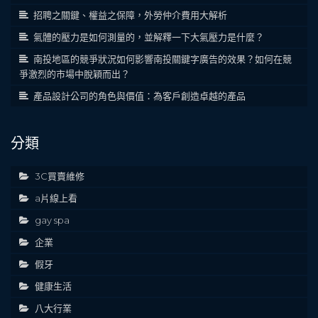
招聘之關鍵、權益之保障，外勞仲介費用大解析
氣體的壓力是如何測量的，並解釋一下大氣壓力是什麼？
南投地區的競爭狀況如何影響南投關鍵字廣告的效果？如何在競
爭激烈的市場中脫穎而出？
產品設計公司的角色與價值：為客戶創造卓越的產品
分類
3C買賣維修
a片線上看
gay spa
企業
假牙
健康生活
八大行業