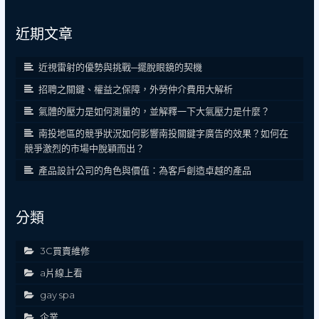
近期文章
近視雷射的優勢與挑戰─擺脫眼鏡的契機
招聘之關鍵、權益之保障，外勞仲介費用大解析
氣體的壓力是如何測量的，並解釋一下大氣壓力是什麼？
南投地區的競爭狀況如何影響南投關鍵字廣告的效果？如何在
競爭激烈的市場中脫穎而出？
產品設計公司的角色與價值：為客戶創造卓越的產品
分類
3C買賣維修
a片線上看
gay spa
企業