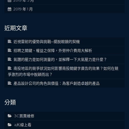
2019 年 1 月
近期文章
近視雷射的優勢與挑戰─擺脫眼鏡的契機
招聘之關鍵、權益之保障，外勞仲介費用大解析
氣體的壓力是如何測量的，並解釋一下大氣壓力是什麼？
南投地區的競爭狀況如何影響南投關鍵字廣告的效果？如何在競
爭激烈的市場中脫穎而出？
產品設計公司的角色與價值：為客戶創造卓越的產品
分類
3C買賣維修
a片線上看