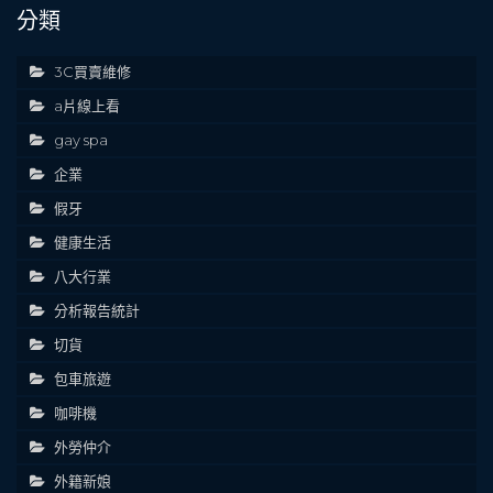
分類
3C買賣維修
a片線上看
gay spa
企業
假牙
健康生活
八大行業
分析報告統計
切貨
包車旅遊
咖啡機
外勞仲介
外籍新娘