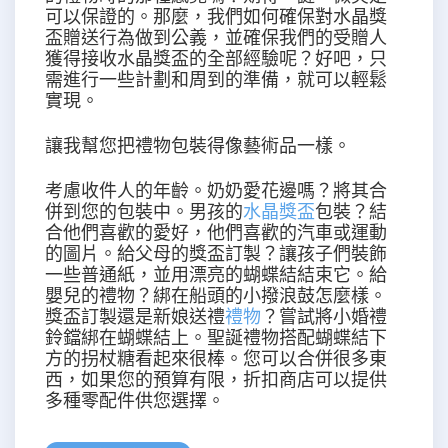
可以保證的。那麼，我們如何確保對水晶獎
盃贈送行為做到公義，並確保我們的受贈人
獲得接收水晶獎盃的全部經驗呢？好吧，只
需進行一些計劃和周到的準備，就可以輕鬆
實現。
讓我幫您把禮物包裝得像藝術品一樣。
考慮收件人的年齡。奶奶愛花邊嗎？將其合
併到您的包裝中。男孩的
水晶獎盃
包裝？結
合他們喜歡的愛好，他們喜歡的汽車或運動
的圖片。給父母的獎盃訂製？讓孩子們裝飾
一些普通紙，並用漂亮的蝴蝶結結束它。給
嬰兒的禮物？綁在船頭的小撥浪鼓怎麼樣。
獎盃訂製還是新娘送禮
禮物
？嘗試將小婚禮
鈴鐺綁在蝴蝶結上。聖誕禮物搭配蝴蝶結下
方的拐杖糖看起來很棒。您可以合併很多東
西，如果您的預算有限，折扣商店可以提供
多種零配件供您選擇。