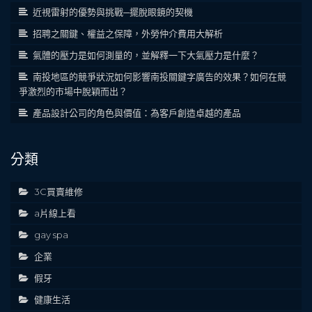
近視雷射的優勢與挑戰─擺脫眼鏡的契機
招聘之關鍵、權益之保障，外勞仲介費用大解析
氣體的壓力是如何測量的，並解釋一下大氣壓力是什麼？
南投地區的競爭狀況如何影響南投關鍵字廣告的效果？如何在競
爭激烈的市場中脫穎而出？
產品設計公司的角色與價值：為客戶創造卓越的產品
分類
3C買賣維修
a片線上看
gay spa
企業
假牙
健康生活