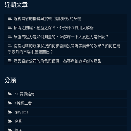
近期文章
近視雷射的優勢與挑戰─擺脫眼鏡的契機
招聘之關鍵、權益之保障，外勞仲介費用大解析
氣體的壓力是如何測量的，並解釋一下大氣壓力是什麼？
南投地區的競爭狀況如何影響南投關鍵字廣告的效果？如何在競
爭激烈的市場中脫穎而出？
產品設計公司的角色與價值：為客戶創造卓越的產品
分類
3C買賣維修
a片線上看
gay spa
企業
假牙