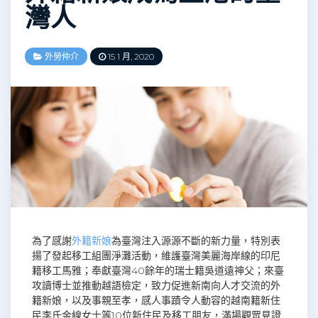
灣人
外勞仲介
15 1 月, 2020
為了感謝
外籍新娘
為臺灣注入源源不斷的新力量，特別表
揚了發起移工組團淨灘活動，維護臺灣美麗海岸線的印尼
籍移工馬雅；奉獻臺灣40餘年的瑞士籍吳道遠神父；來臺
攻讀博士並推動越語檢定，致力促進新南向人才交流的外
籍新娘，以及事親至孝，感人事蹟令人動容的越南籍新住
民李氏金線女士等10位新住民及移工朋友，滿場觀眾見證