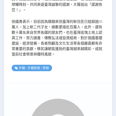
榮耀時刻，共同表達臺灣誠摯的感謝，大聲說出「感謝有
您！」。
徐國勇表示，目前因為婚姻來到臺灣的新住民已經超過55
萬人，加上新二代子女，總數更接近百萬人，此外，還有
數十萬名來自世界各國的朋友們，也在臺灣這塊土地上認
真工作、努力讀書、傳教弘法或投資經商，對於我國基礎
建設、經濟發展、長者照顧及文化生活等各個層面都有非
常重要的貢獻，移民讓朝氣蓬勃的臺灣越來越精彩，成就
當前社會榮景與獨特風貌。
外籍
/
外籍新娘
/
新娘