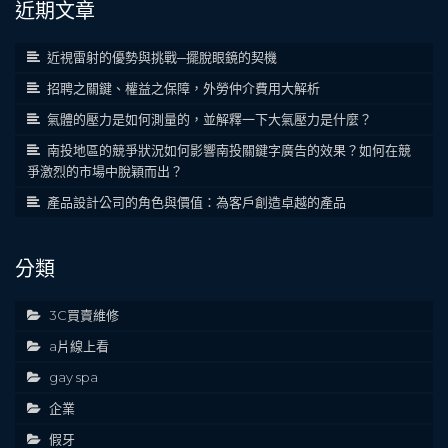
近期文章
近視雷射的優勢與挑戰─擺脫眼鏡的契機
招聘之關鍵、權益之保障，外勞仲介費用大解析
氣體的壓力是如何測量的，並解釋一下大氣壓力是什麼？
南投地區的競爭狀況如何影響南投關鍵字廣告的效果？如何在競
爭激烈的市場中脫穎而出？
產品設計公司的角色與價值：為客戶創造卓越的產品
分類
3C買賣維修
a片線上看
gay spa
企業
假牙