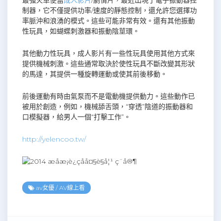
制器，它不僅提供功率/速度的靜態控制，還允許您選擇功
率脈沖和浪湧的模式。這些可能非常有效。還有其他振動
性玩具，如蝴蝶刺激器和振動陰莖環。
其他動力性玩具，成人影片有一些性玩具使用其他方式來
提供機械刺激。這些通常取決於使性玩具不斷改變其形狀
的馬達，其提供一種旋轉運動或使其前後移動。
前後運動有時由氣泵而不是電動機提供動力。這些動作已
被用於創造，例如，機械舔舌頭，“穿透”陰道的振動器和
口模擬器，給男人一個“打擊工作”。
http://yelencoo.tw/
av女優
/
AV線上看