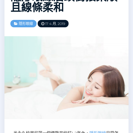
且線條柔和
隱形眼線
17 4 月, 2019
半永久紋眉的第一個優勢是紋好1-2年內，
隱形眼線
日常怎