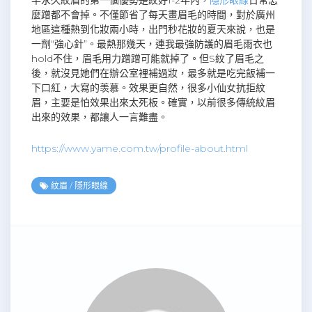
麼蹭都不會掉。不僅節省了每天畫眉毛的時間，對於廣州
地區這種熱到化妝兩小時，出門秒花妝的夏天來說，也是
一劑“強心針”。最熱那幾天，連我最強防護的眉毛雨衣也
hold不住，眉毛用力蹭蹭可能就掉了。但S紋了眉毛之
後，就沒見她們在辦公室裡補過妝，最多就是吃完飯補一
下口紅，大寫的羡慕。效果更自然，很多小仙女抗拒紋
眉，主要是怕效果出來太死板。確實，以前很多傳統紋眉
出來的效果，都讓人一言難盡。
https://www.yame.com.tw/profile-about.html
紋眉
/
隱形眼線