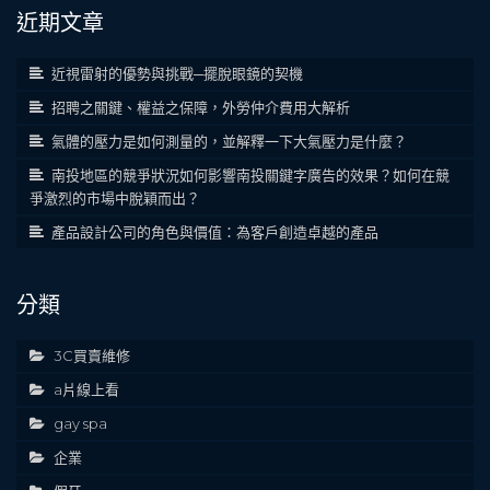
近期文章
近視雷射的優勢與挑戰─擺脫眼鏡的契機
招聘之關鍵、權益之保障，外勞仲介費用大解析
氣體的壓力是如何測量的，並解釋一下大氣壓力是什麼？
南投地區的競爭狀況如何影響南投關鍵字廣告的效果？如何在競
爭激烈的市場中脫穎而出？
產品設計公司的角色與價值：為客戶創造卓越的產品
分類
3C買賣維修
a片線上看
gay spa
企業