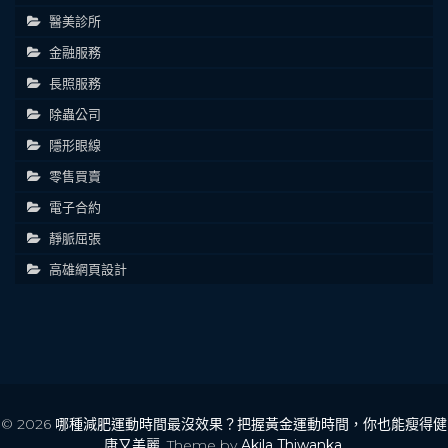
醫美診所
金融服務
長照服務
除蟲公司
隱形眼線
零售買賣
電子合約
靜脈屈張
高雄網頁設計
© 2026
哪種減肥運動時間最沒效果？把握黃金運動時間，你也能瘦得健
康又美麗
. Theme by
Akila Thiwanka
.